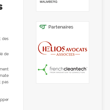
s
t des
dé de
mment
imate
t pas
opper