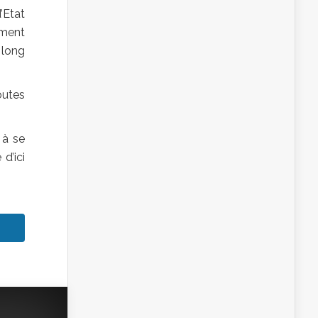
’Etat
ement
 long
outes
 à se
d’ici