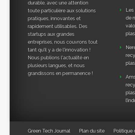
durable, avec une attention
Les
toute particulière aux solutions
de n
pratiques, innovantes et
valo
rapidement utilisables. Des
plas
startups aux grandes
entreprises, nous couvrons tout
Nere
tant qu'il y a de l'innovation !
rec
Nous publions l'actualité en
plas
plusieurs langues, et nous
grandissons en permanence !
Ams
rec
plas
l’ind
Green Tech Journal
Plan du site
Politique 