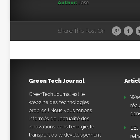
Author:
Jose
Share This Post On
Green Tech Journal
Artic
GreenTech Journal est le
Weee
webzine des technologies
réc
propres ! Nous vous tenons
dans
informés de l'actualité des
innovations dans l'énergie, le
L’Eu
transport ou le développement
retr