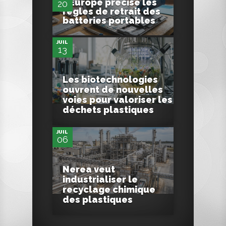
L’Europe précise les
20
0
règles de retrait des
batteries portables
JUIL
13
Les biotechnologies
ouvrent de nouvelles
0
voies pour valoriser les
déchets plastiques
JUIL
06
Nerea veut
industrialiser le
recyclage chimique
des plastiques