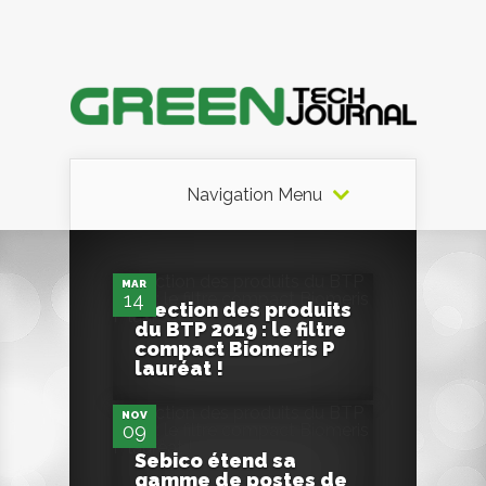
Navigation Menu
0
MAR
14
Élection des produits
du BTP 2019 : le filtre
0
compact Biomeris P
lauréat !
NOV
09
Sebico étend sa
gamme de postes de