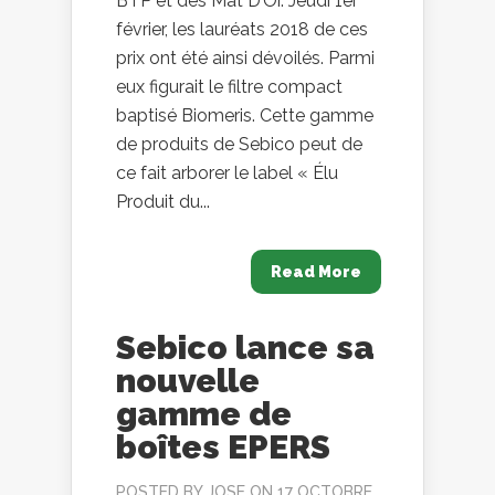
BTP et des Mat D’Or. Jeudi 1er
février, les lauréats 2018 de ces
prix ont été ainsi dévoilés. Parmi
eux figurait le filtre compact
baptisé Biomeris. Cette gamme
de produits de Sebico peut de
ce fait arborer le label « Élu
Produit du...
Read More
Sebico lance sa
nouvelle
gamme de
boîtes EPERS
POSTED BY
JOSE
ON 17 OCTOBRE,