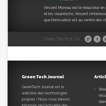
Vincent Moreau est le rédacteur en 
et les cleantechs, Vincent s’intéresse
que l’innovation est au centre des c
Share This Post On
Green Tech Journal
Artic
GreenTech Journal est le
Weee
webzine des technologies
réc
propres ! Nous vous tenons
dans
informés de l'actualité des