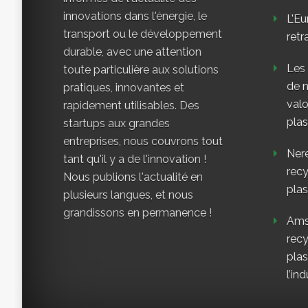
innovations dans l'énergie, le
L’Eu
transport ou le développement
retr
durable, avec une attention
Les
toute particulière aux solutions
de n
pratiques, innovantes et
valo
rapidement utilisables. Des
plas
startups aux grandes
entreprises, nous couvrons tout
Nere
tant qu'il y a de l'innovation !
rec
Nous publions l'actualité en
plas
plusieurs langues, et nous
grandissons en permanence !
Ams
rec
plas
l’ind