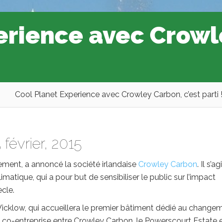
erience avec Crowle
Cool Planet Experience avec Crowley Carbon, c’est parti 
 février, 2015
ment, a annoncé la société irlandaise
Crowley Carbon
. Il s’ag
matique, qui a pour but de sensibiliser le public sur l’impact
cle.
icklow, qui accueillera le premier bâtiment dédié au change
’une co-entreprise entre Crowley Carbon, le Powerscourt Estate 