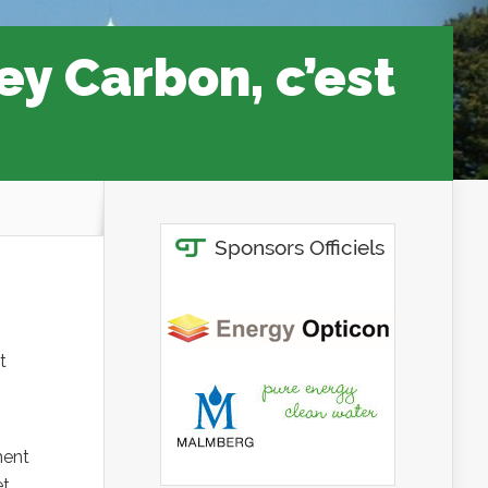
y Carbon, c’est
!
it
ment
et