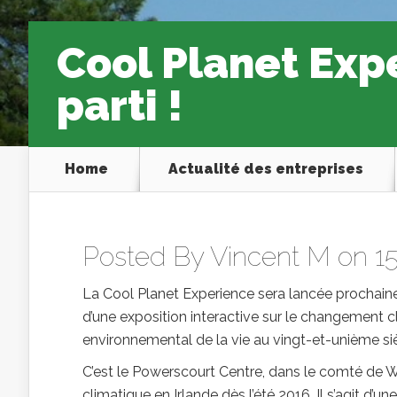
Cool Planet Exp
parti !
Home
Actualité des entreprises
Posted By
Vincent M
on 15
La Cool Planet Experience sera lancée prochaine
d’une exposition interactive sur le changement cli
environnemental de la vie au vingt-et-unième siè
C’est le Powerscourt Centre, dans le comté de W
climatique en Irlande dès l’été 2016. Il s’agit d