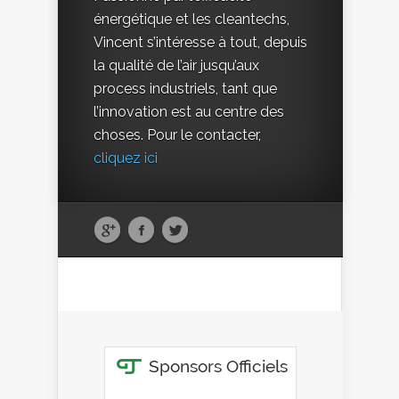
énergétique et les cleantechs,
Vincent s’intéresse à tout, depuis
la qualité de l’air jusqu’aux
process industriels, tant que
l’innovation est au centre des
choses. Pour le contacter,
cliquez ici