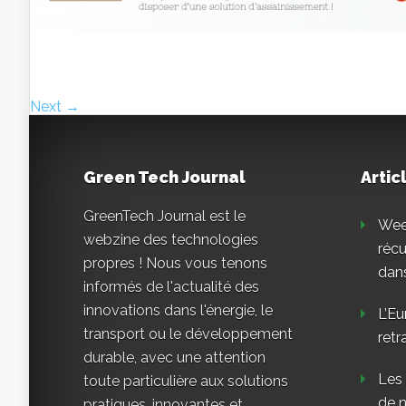
Next →
Green Tech Journal
Artic
GreenTech Journal est le
Weee
webzine des technologies
réc
propres ! Nous vous tenons
dans
informés de l'actualité des
innovations dans l'énergie, le
L’Eu
transport ou le développement
retr
durable, avec une attention
Les
toute particulière aux solutions
de n
pratiques, innovantes et