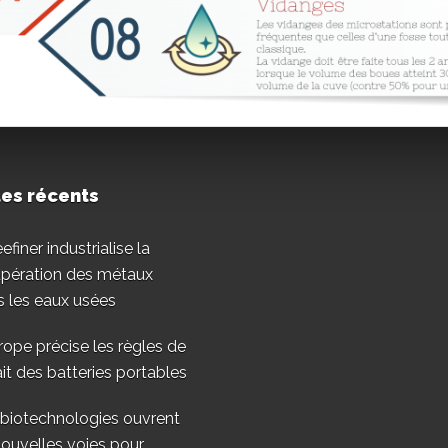
les récents
finer industrialise la
upération des métaux
 les eaux usées
rope précise les règles de
ait des batteries portables
 biotechnologies ouvrent
ouvelles voies pour