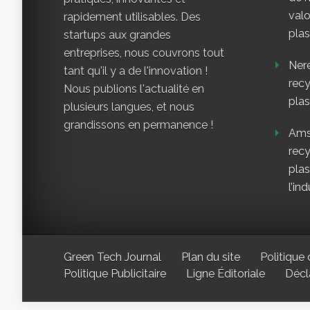
valo
rapidement utilisables. Des
plas
startups aux grandes
entreprises, nous couvrons tout
Nere
tant qu'il y a de l'innovation !
rec
Nous publions l'actualité en
plas
plusieurs langues, et nous
grandissons en permanence !
Ams
rec
plas
l’ind
Green Tech Journal
Plan du site
Politique 
Politique Publicitaire
Ligne Éditoriale
Décl