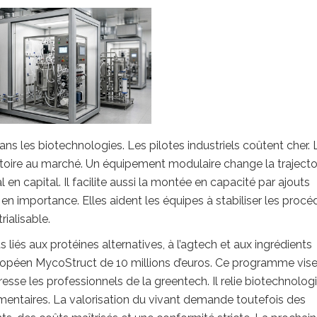
s les biotechnologies. Les pilotes industriels coûtent cher. 
toire au marché. Un équipement modulaire change la trajectoir
ial en capital. Il facilite aussi la montée en capacité par ajouts
 importance. Elles aident les équipes à stabiliser les procé
rialisable.
és aux protéines alternatives, à l’agtech et aux ingrédients
ropéen MycoStruct de 10 millions d’euros. Ce programme vis
se les professionnels de la greentech. Il relie biotechnologi
mentaires. La valorisation du vivant demande toutefois des