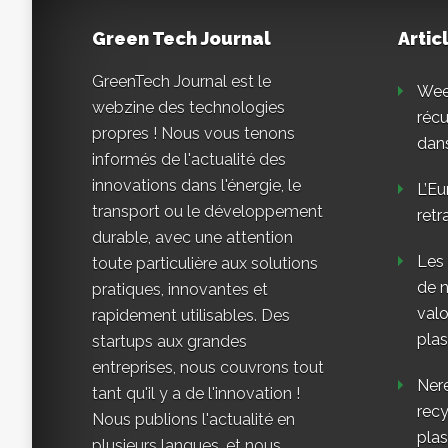
Green Tech Journal
Artic
GreenTech Journal est le
Weee
webzine des technologies
réc
propres ! Nous vous tenons
dans
informés de l'actualité des
innovations dans l'énergie, le
L’Eu
transport ou le développement
retr
durable, avec une attention
Les
toute particulière aux solutions
de n
pratiques, innovantes et
valo
rapidement utilisables. Des
plas
startups aux grandes
entreprises, nous couvrons tout
Nere
tant qu'il y a de l'innovation !
rec
Nous publions l'actualité en
plas
plusieurs langues, et nous