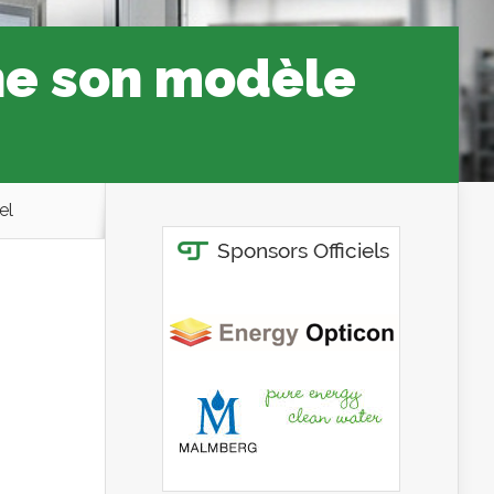
he son modèle
el