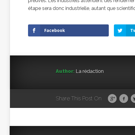
preuves. Les industriels attendent des rendement
étape sera donc industrielle, autant que scientifi
Facebook
Tw
Author:
La rédaction
Share This Post On