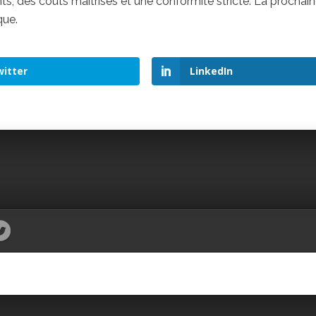
s, des coûts maîtrisés et une conformité stricte. La prochai
que.
itter
LinkedIn