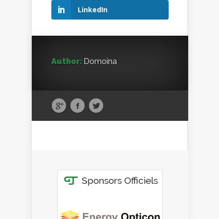
LinkedIn
Author:
Domoina