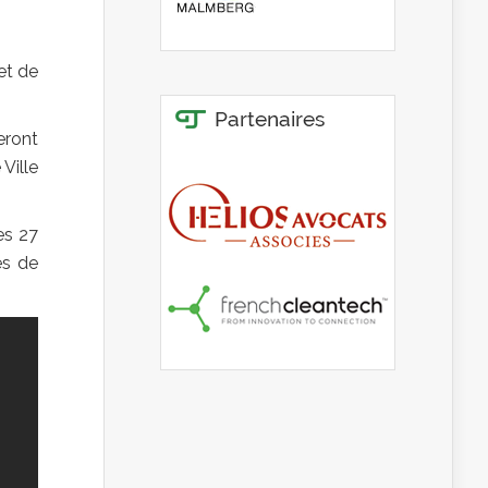
et de
eront
Ville
es 27
és de