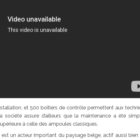
nstallation, et 500 boîtiers de contrôle permettent aux techni
a société assure d’ailleurs que la maintenance a été simpli
upérieure à celle des ampoules classiques.
 est un acteur important du paysage belge, actif aussi bien