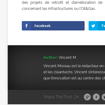
des projets de retrofit et d’amélioration de
concernant les infrastructures ou l’Oil&Gas.
Facebook
Tw
Author:
Vincent M
Vincent Moreau est le rédacteur en 
et les cleantechs, Vincent s’intéresse
que l’innovation est au centre des c
Share This Post On