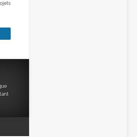
ojets
ique
 tant