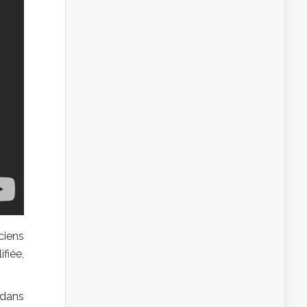
ciens
fiée,
 dans