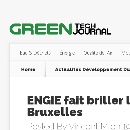
Eau & Déchets
Énergie
Qualité de l’Air
Mobi
Home
Actualités Développement Du
ENGIE fait briller
Bruxelles
Posted By
Vincent M
on 1