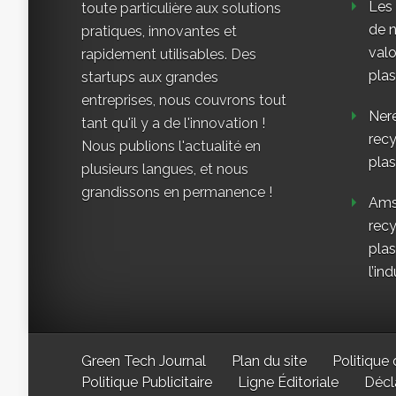
Les
toute particulière aux solutions
de n
pratiques, innovantes et
valo
rapidement utilisables. Des
plas
startups aux grandes
entreprises, nous couvrons tout
Nere
tant qu'il y a de l'innovation !
rec
Nous publions l'actualité en
plas
plusieurs langues, et nous
grandissons en permanence !
Ams
rec
plas
l’ind
Green Tech Journal
Plan du site
Politique 
Politique Publicitaire
Ligne Éditoriale
Décl