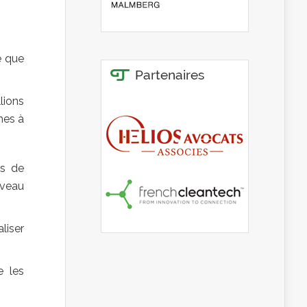
é que
lions
mes à
es de
iveau
liser
e les