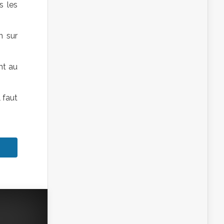
s les
n sur
nt au
l faut