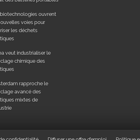
 biotechnologies ouvrent
ouvelles voies pour
riser les déchets
tiques
a veut industrialiser le
yclage chimique des
tiques
terdam rapproche le
yclage avancé des
tiques mixtes de
ustrie
de confidentialité
Diffuser une offre d’emploi
Politique e