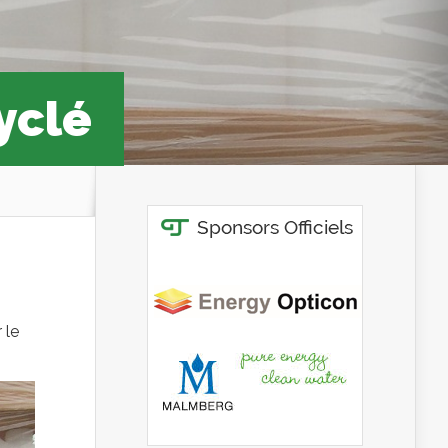
yclé
 le