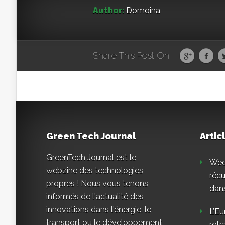
Author:
Domoina
Share This Post On
Green Tech Journal
Artic
GreenTech Journal est le
Weee
webzine des technologies
réc
propres ! Nous vous tenons
dans
informés de l'actualité des
innovations dans l'énergie, le
L’Eu
transport ou le développement
retr