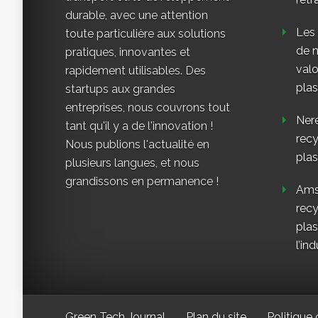
durable, avec une attention
Les
toute particulière aux solutions
de n
pratiques, innovantes et
valo
rapidement utilisables. Des
plas
startups aux grandes
entreprises, nous couvrons tout
Nere
tant qu'il y a de l'innovation !
rec
Nous publions l'actualité en
plas
plusieurs langues, et nous
grandissons en permanence !
Ams
rec
plas
l’ind
Green Tech Journal
Plan du site
Politique 