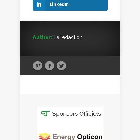
LinkedIn
Author:
La rédaction