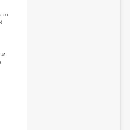
 peu
êt
ous
n