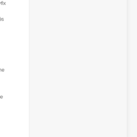
fix
és
ne
le