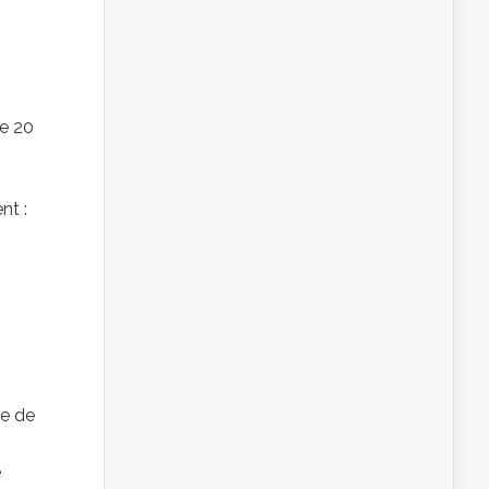
ue 20
nt :
se de
e