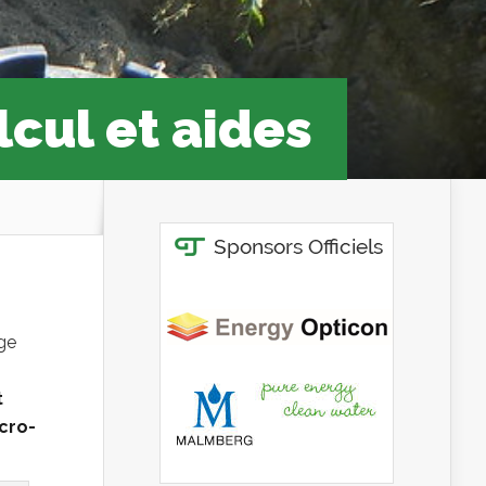
lcul et aides
age
t
cro-