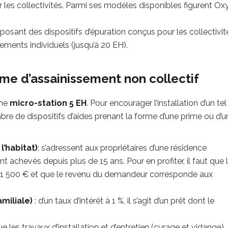
 les collectivités. Parmi ses modèles disponibles figurent Oxy
osant des dispositifs d’épuration conçus pour les collectivit
ements individuels (jusqu’à 20 EH).
tème d’assainissement non collectif
une
micro-station 5 EH
. Pour encourager l’installation d’un tel
bre de dispositifs d’aides prenant la forme d’une prime ou d’u
l’habitat)
: s’adressent aux propriétaires d’une résidence
t achevés depuis plus de 15 ans. Pour en profiter, il faut que 
r à 1 500 € et que le revenu du demandeur corresponde aux
amiliale)
: d’un taux d’intérêt à 1 %, il s’agit d’un prêt dont le
ue les travaux d’installation et d’entretien (curage et vidange)