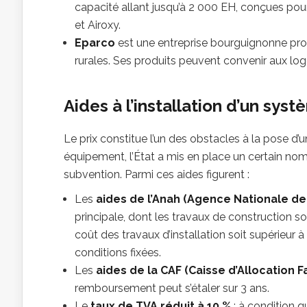
capacité allant jusqu’à 2 000 EH, conçues pour
et Airoxy.
Eparco
est une entreprise bourguignonne prop
rurales. Ses produits peuvent convenir aux log
Aides à l’installation d’un sys
Le prix constitue l’un des obstacles à la pose d’
équipement, l’État a mis en place un certain nom
subvention. Parmi ces aides figurent :
Les
aides de l’Anah (Agence Nationale de 
principale, dont les travaux de construction son
coût des travaux d’installation soit supérieu
conditions fixées.
Les
aides de la CAF (Caisse d’Allocation F
remboursement peut s’étaler sur 3 ans.
Le
taux de TVA réduit à 10 %
: à condition q