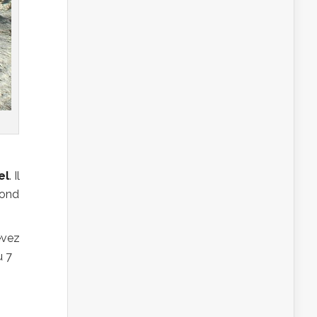
el
. Il
pond
evez
u 7