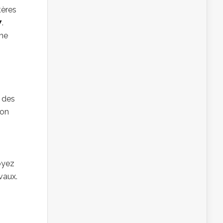
tères
7
.
 ne
r des
ion
s
voyez
vaux.