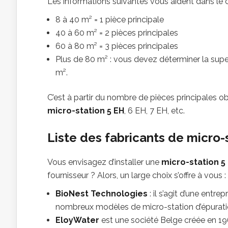
Les informations suivantes vous aident dans le ca
8 à 40 m² = 1 pièce principale
40 à 60 m² = 2 pièces principales
60 à 80 m² = 3 pièces principales
Plus de 80 m² : vous devez déterminer la super
m².
C’est à partir du nombre de pièces principales o
micro-station 5 EH
, 6 EH, 7 EH, etc.
Liste des fabricants de micro-
Vous envisagez d’installer une
micro-station 5
fournisseur ? Alors, un large choix s’offre à vous :
BioNest Technologies
: il s’agit d’une entr
nombreux modèles de micro-station d’épuration
EloyWater
est une société Belge créée en 19