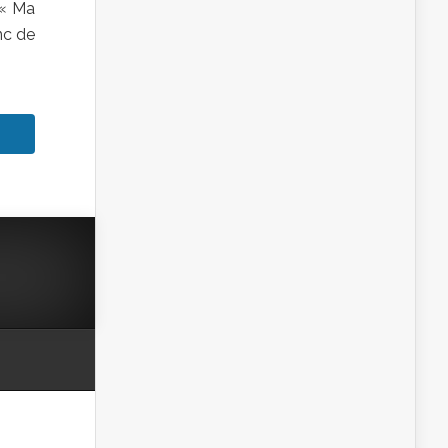
 « Ma
nc de