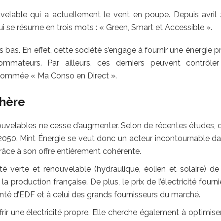
uvelable qui a actuellement le vent en poupe. Depuis avril 
i se résume en trois mots : « Green, Smart et Accessible ».
ifs bas. En effet, cette société s’engage à fournir une énergie 
mmateurs. Par ailleurs, ces derniers peuvent contrôler
énommée « Ma Conso en Direct ».
chère
uvelables ne cesse d’augmenter. Selon de récentes études, c
 2050. Mint Énergie se veut donc un acteur incontournable da
râce à son offre entièrement cohérente.
é verte et renouvelable (hydraulique, éolien et solaire) de
la production française. De plus, le prix de l’électricité fourn
menté d’EDF et à celui des grands fournisseurs du marché.
rir une électricité propre. Elle cherche également à optimise