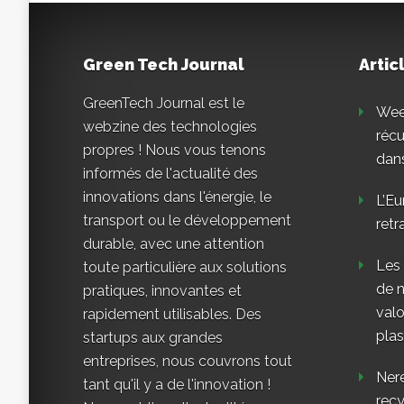
Green Tech Journal
Artic
GreenTech Journal est le
Weee
webzine des technologies
réc
propres ! Nous vous tenons
dans
informés de l'actualité des
innovations dans l'énergie, le
L’Eu
transport ou le développement
retr
durable, avec une attention
Les
toute particulière aux solutions
de n
pratiques, innovantes et
valo
rapidement utilisables. Des
plas
startups aux grandes
entreprises, nous couvrons tout
Nere
tant qu'il y a de l'innovation !
rec