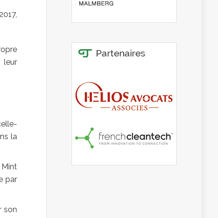
2017,
propre
 leur
elle-
ns la
 Mint
ie par
r son