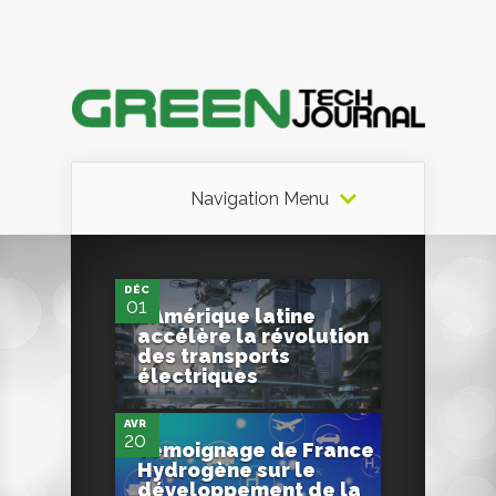
Navigation Menu
0
DÉC
01
L’Amérique latine
accélère la révolution
0
des transports
électriques
AVR
20
Témoignage de France
Hydrogène sur le
développement de la