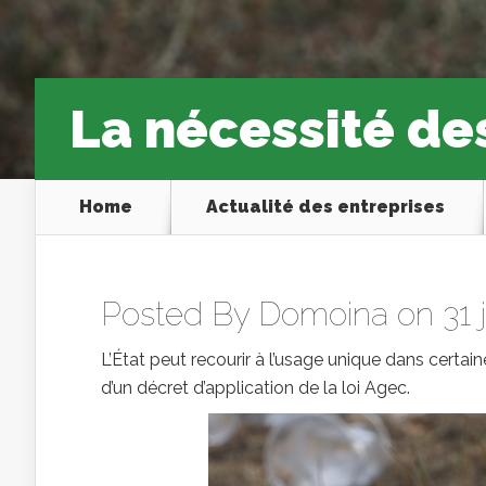
La nécessité de
Home
Actualité des entreprises
Posted By
Domoina
on 31 
L’État peut recourir à l’usage unique dans certaine
d’un décret d’application de la loi Agec.