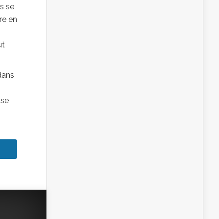
s se
ure en
ut
 dans
ise