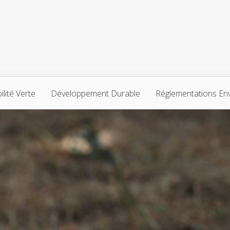
lité Verte
Développement Durable
Réglementations En