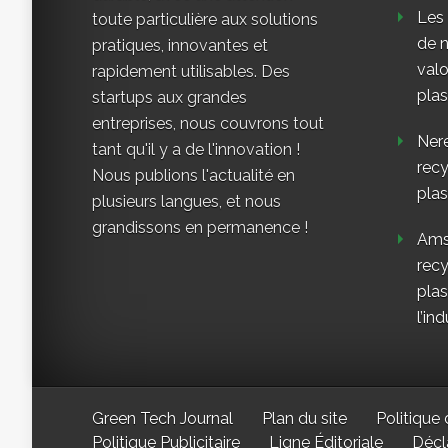
Les
toute particulière aux solutions
de n
pratiques, innovantes et
valo
rapidement utilisables. Des
plas
startups aux grandes
entreprises, nous couvrons tout
Nere
tant qu'il y a de l'innovation !
rec
Nous publions l'actualité en
plas
plusieurs langues, et nous
grandissons en permanence !
Ams
rec
plas
l’ind
Green Tech Journal
Plan du site
Politique 
Politique Publicitaire
Ligne Éditoriale
Décl