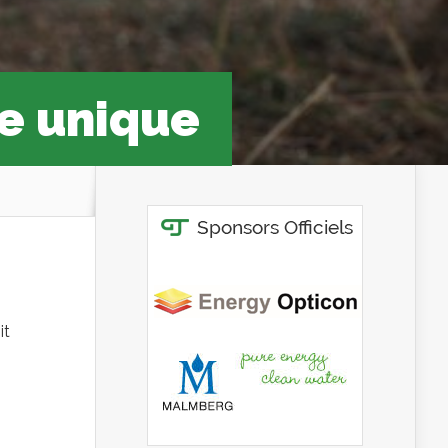
ge unique
it