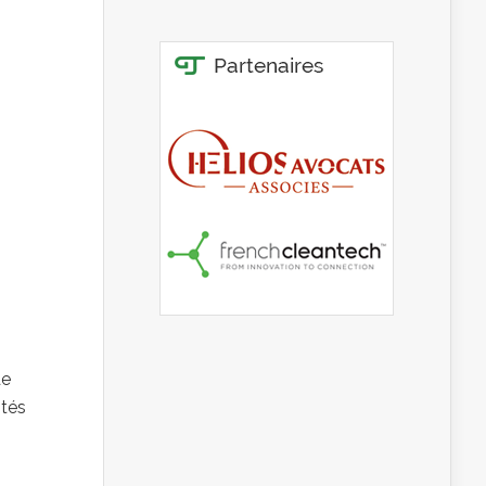
de
ités