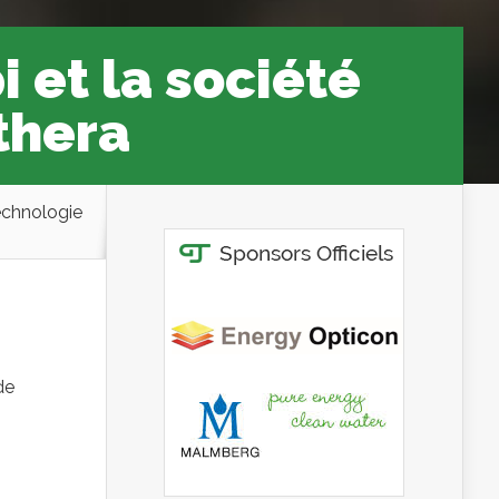
 et la société
thera
technologie
de