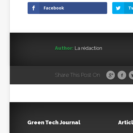
Facebook
Tw
Author:
La rédaction
Share This Post On
Green Tech Journal
Artic