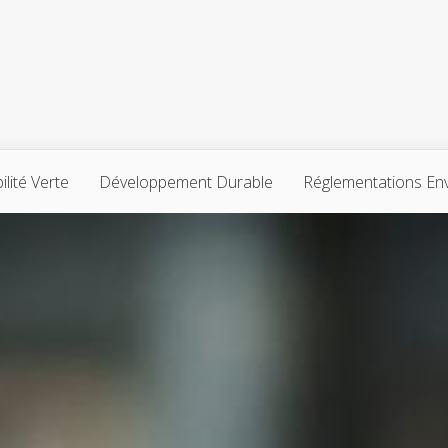
lité Verte
Développement Durable
Réglementations En