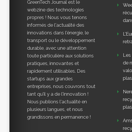
GreenTech Journal est le
Weee
webzine des technologies
réc
propres ! Nous vous tenons
dans
informés de l'actualité des
innovations dans l'énergie, le
L’Eu
transport ou le développement
retr
durable, avec une attention
Les
toute particulière aux solutions
de n
pratiques, innovantes et
valo
rapidement utilisables. Des
plas
startups aux grandes
entreprises, nous couvrons tout
Nere
tant qu'il y a de l'innovation !
rec
Nous publions l'actualité en
plas
plusieurs langues, et nous
grandissons en permanence !
Ams
rec