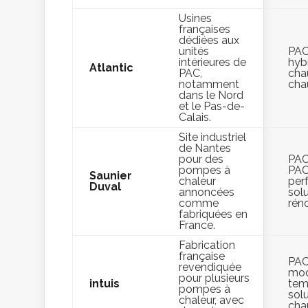
Usines
françaises
dédiées aux
unités
PAC
intérieures de
hybr
Atlantic
PAC,
cha
notamment
cha
dans le Nord
et le Pas-de-
Calais.
Site industriel
de Nantes
pour des
PAC 
pompes à
PAC
Saunier
chaleur
per
Duval
annoncées
sol
comme
rén
fabriquées en
France.
Fabrication
française
PAC
revendiquée
mod
pour plusieurs
intuis
tem
pompes à
sol
chaleur, avec
chau