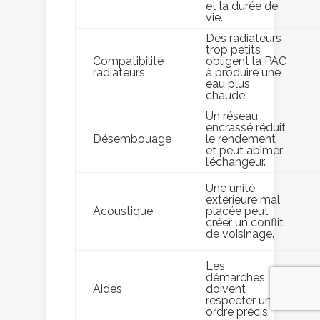
et la durée de
vie.
Des radiateurs
trop petits
Compatibilité
obligent la PAC
radiateurs
à produire une
eau plus
chaude.
Un réseau
encrassé réduit
Désembouage
le rendement
et peut abîmer
l’échangeur.
Une unité
extérieure mal
Acoustique
placée peut
créer un conflit
de voisinage.
Les
démarches
Aides
doivent
respecter un
ordre précis.