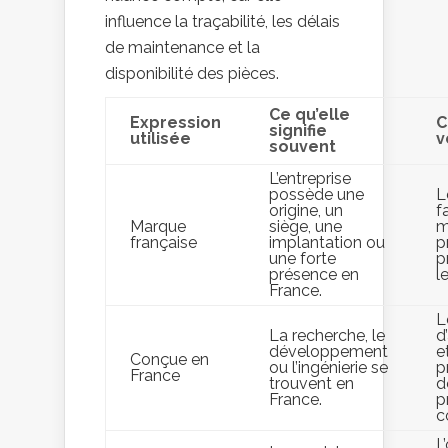
influence la traçabilité, les délais
de maintenance et la
disponibilité des pièces.
Ce qu’elle
Expression
C
signifie
utilisée
v
souvent
L’entreprise
possède une
L
origine, un
f
Marque
siège, une
m
française
implantation ou
p
une forte
p
présence en
l
France.
L
La recherche, le
d
développement
e
Conçue en
ou l’ingénierie se
p
France
trouvent en
d
France.
p
c
L