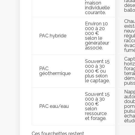
radia
maison
dés
individuelle
ball
courante.
Chau
Environ 10
exis
000 à 20
neuv
000 €
PAC hybride
régul
selon le
racc
générateur
évac
associé.
fumé
Capt
Souvent 15
hori
000 à 30
PAC
forag
000 € ou
géothermique
terra
plus selon
déma
le captage.
puis
Napp
Souvent 15
autor
000 à 30
doub
000 €
PAC eau/eau
pom
selon
puis
ressource
écha
et forage.
étud
Ces fourchettes restent