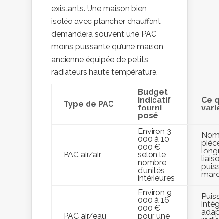
existants. Une maison bien
isolée avec plancher chauffant
demandera souvent une PAC
moins puissante qu’une maison
ancienne équipée de petits
radiateurs haute température.
Budget
indicatif
Ce q
Type de PAC
fourni
vari
posé
Environ 3
Nom
000 à 10
pièc
000 €
long
PAC air/air
selon le
liais
nombre
puis
d’unités
marq
intérieures.
Environ 9
Puis
000 à 16
intég
000 €
adap
PAC air/eau
pour une