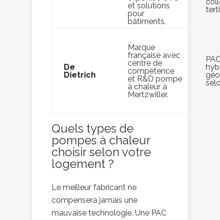
col
et solutions
tert
pour
bâtiments.
Marque
française avec
PAC
centre de
De
hyb
compétence
Dietrich
géo
et R&D pompe
sel
à chaleur à
Mertzwiller.
Quels types de
pompes à chaleur
choisir selon votre
logement ?
Le meilleur fabricant ne
compensera jamais une
mauvaise technologie. Une PAC