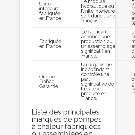
Le module
Unité
l’
hydraulique ou
intérieure
e
l’unité intérieure
fabriquée
c
sort d’une usine
en France
e
française.
l
Le fabricant
L
annonce une
c
Fabriquée
production ou
m
en France
un assemblage
e
significatif en
d
France.
t
Un organisme
indépendant
L
contrôle une
l
Origine
part
o
France
significative de
g
Garantie
la valeur
s
produite en
l
France.
Liste des principales
marques de pompes
à chaleur fabriquées
ou assemblées en