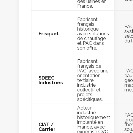
des usines en
France.
Fabricant
français
PAC
historique,
sys
Frisquet
avec solutions
sel
de chauffage
du 
et PAC dans
son offre.
Fabricant
français de
PAC, avec une
PAC
orientation
eau
SDEEC
tertiaire,
géo
Industries
industrie,
mac
collectif et
mes
projets
spécifiques.
Acteur
industriel
PAC
historiquement
gro
implanté en
CIAT /
the
France, avec
Carrier
sol
expertise CVC