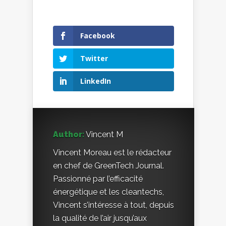
Facebook
Twitter
LinkedIn
Author:
Vincent M
Vincent Moreau est le rédacteur
en chef de GreenTech Journal.
Passionné par l’efficacité
énergétique et les cleantechs,
Vincent s’intéresse à tout, depuis
la qualité de l’air jusqu’aux