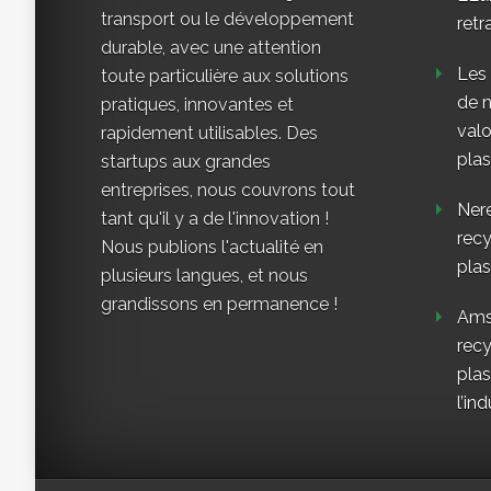
transport ou le développement
retr
durable, avec une attention
Les
toute particulière aux solutions
de n
pratiques, innovantes et
valo
rapidement utilisables. Des
plas
startups aux grandes
entreprises, nous couvrons tout
Nere
tant qu'il y a de l'innovation !
rec
Nous publions l'actualité en
plas
plusieurs langues, et nous
grandissons en permanence !
Ams
rec
plas
l’ind