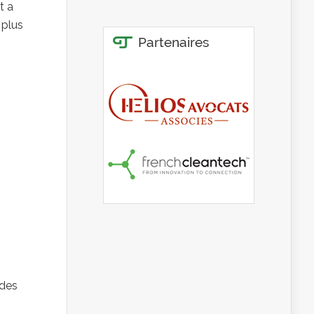
t a
 plus
 des