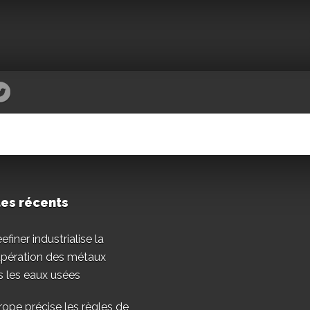
les récents
finer industrialise la
upération des métaux
 les eaux usées
rope précise les règles de