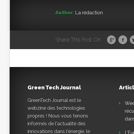
Author:
La rédaction
Share This Post On
Green Tech Journal
Artic
GreenTech Journal est le
Weee
webzine des technologies
réc
propres ! Nous vous tenons
dans
informés de l'actualité des
innovations dans l'énergie, le
L’Eu