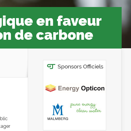
gique en faveur
ion de carbone
blic
tager