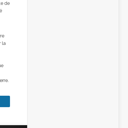
te de
é
re
 la
ue
erre.