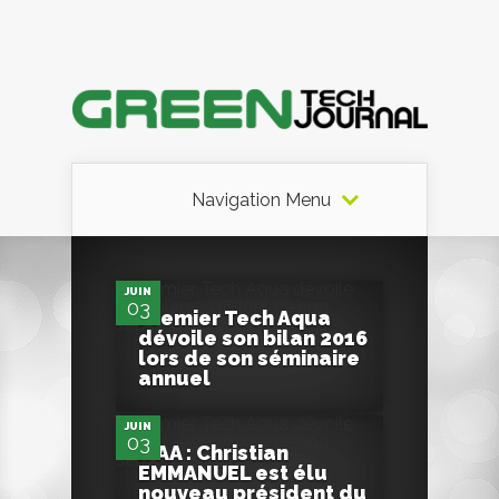
Navigation Menu
0
JUIN
03
Premier Tech Aqua
dévoile son bilan 2016
0
lors de son séminaire
annuel
JUIN
03
IFAA : Christian
EMMANUEL est élu
nouveau président du