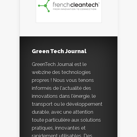
Green Tech Journal
GreenTech Journal est le
webzine des technologies
propres ! Nous vous tenons
informés de l'actualité des
innovations dans l'énergie, le
transport ou le développement
durable, avec une attention
toute particulière aux solutions
pratiques, innovantes et
rapidement utilisables. Des