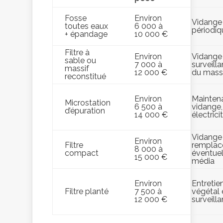
Fosse
Environ
Vidange
toutes eaux
6 000 à
périodiq
+ épandage
10 000 €
Filtre à
Environ
Vidange
sable ou
7 000 à
surveill
massif
12 000 €
du mass
reconstitué
Environ
Mainten
Microstation
6 500 à
vidange,
d’épuration
14 000 €
électrici
Vidange
Environ
Filtre
rempla
8 000 à
compact
éventue
15 000 €
média
Environ
Entretie
Filtre planté
7 500 à
végétal 
12 000 €
surveill