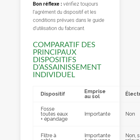
Bon réflexe :
vérifiez toujours
l’agrément du dispositif et les
conditions prévues dans le guide
d’utilisation du fabricant.
COMPARATIF DES
PRINCIPAUX
DISPOSITIFS
D’ASSAINISSEMENT
INDIVIDUEL
Emprise
Dispositif
Électr
au sol
Fosse
toutes eaux
Importante
Non
+ épandage
Filtre à
Importante
Non, s