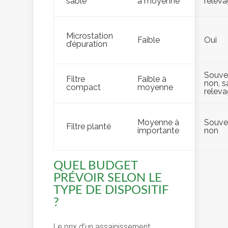
sable
à moyenne
relev
Microstation
Faible
Oui
d’épuration
Souve
Filtre
Faible à
non, s
compact
moyenne
relev
Moyenne à
Souve
Filtre planté
importante
non
QUEL BUDGET
PRÉVOIR SELON LE
TYPE DE DISPOSITIF
?
Le prix d’un assainissement